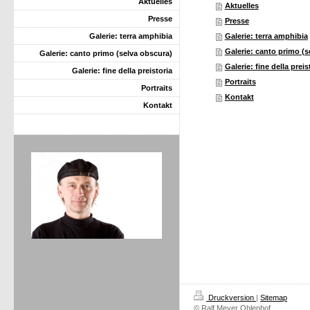
Aktuelles
Aktuelles
Presse
Presse
Galerie: terra amphibia
Galerie: terra amphibia
Galerie: canto primo (s
Galerie: canto primo (selva obscura)
Galerie: fine della preis
Galerie: fine della preistoria
Portraits
Portraits
Kontakt
Kontakt
Druckversion
|
Sitemap
© Ralf Meyer Ohlenhof